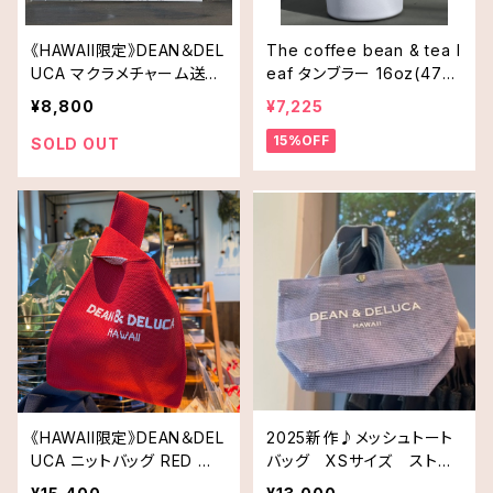
《HAWAII限定》DEAN＆DEL
The coffee bean & tea l
UCA マクラメチャーム送料
eaf タンブラー 16oz(473
無料
ml)・Coffee and Alohaオ
¥8,800
¥7,225
レンジ
15%OFF
SOLD OUT
《HAWAII限定》DEAN＆DEL
2025新作♪メッシュトート
UCA ニットバッグ RED 送
バッグ XSサイズ ストラ
料無料
ップ付き《HAWAII限定》DE