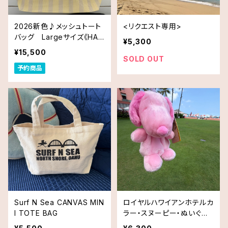
2026新色♪メッシュトート
<リクエスト専用>
バッグ Largeサイズ《HAW
¥5,300
AII限定》DEAN＆DELUCA
¥15,500
ディーン＆デルーカ ハワイ
SOLD OUT
予約商品
送料無料
Surf N Sea CANVAS MIN
ロイヤルハワイアンホテルカ
I TOTE BAG
ラー・スヌーピー・ぬいぐる
み TRH Inspired