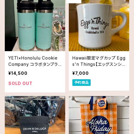
YETI×Honolulu Cookie
Hawaii限定マグカップ Egg
Company コラボタンブラ
s'n Things【エッグスンシン
ー18oz/532ml水筒 ブルー
グス】
¥14,500
¥7,000
系《 送料無料》
予約商品
SOLD OUT