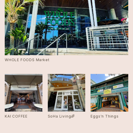
WHOLE FOODS Market
KAI COFFEE
SoHa Living🌈
Eggs'n Things