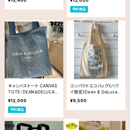
¥15,400
¥13,000
AN＆DELUCA ディーン＆デ
予約商品
ルーカ ハワイ 送料無料
キャンバストート CANVAS
コンパクトエコバッグ《ハワ
TOTE・DEAN＆DELUCA
イ限定》Dean & DeLuca
ディーン＆デルーカ ハワイ
ディーンアンドデルーカ S
¥12,000
¥9,500
リッツカールトン限定
hopping Bag ハイビスカ
予約商品
スブルー