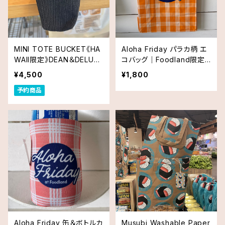
MINI TOTE BUCKET《HA
Aloha Friday パラカ柄 エ
WAII限定》DEAN＆DELUC
コバッグ｜Foodland限定
A HAWAII ディーン＆デルー
デザイン
¥4,500
¥1,800
カ Black
予約商品
Aloha Friday 缶＆ボトルカ
Musubi Washable Paper