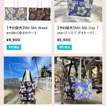
【予約販売】Mili Mili Week
【予約販売】Mili Mili Day T
ender《全4カラー》
ote（ミリミリ デイトート）｜
Sサイズ
¥9,900
¥5,900
予約商品
予約商品