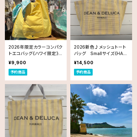
2026年限定カラーコンパク
2026新色♪メッシュトート
トエコバッグ《ハワイ限定》D
バッグ Smallサイズ《HAW
ean & DeLuca ディーンア
AII限定》DEAN＆DELUCA
¥9,900
¥14,500
ンドデルーカ Shopping
ディーン＆デルーカ ハワイ
予約商品
予約商品
Bag
送料無料