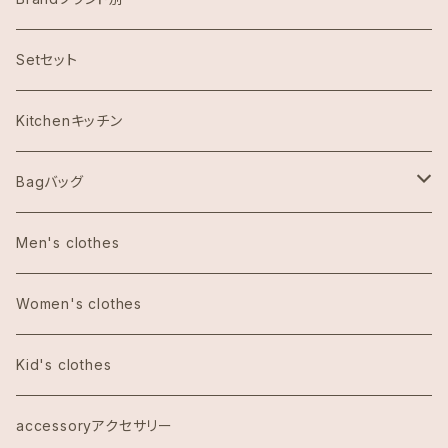
ハワイ限定スヌーピー
Setセット
Abercrombie & Fitch アバクロンビー
Kitchenキッチン
Aulani Disneyアウラニディズニー
Bagバッグ
Anthoropologieアンソロポロジー
tote bag トートバッグ
Men's clothes
Bath&Body Worksバス＆ボディワークス
エコバッグ
Women's clothes
Calvin Klein カルバンクライン
Kid's clothes
COACHコーチ
accessoryアクセサリー