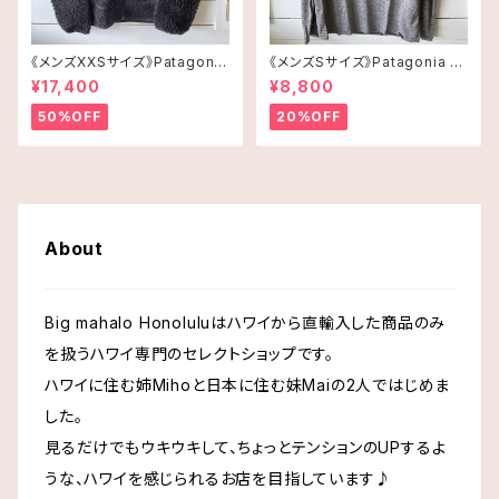
Malie Kai マリエカイ
《メンズXXSサイズ》Patagonia
《メンズSサイズ》Patagonia ロ
レトロX
ングスリーブT-shirt
¥17,400
¥8,800
50%OFF
20%OFF
Ralph Laurenラルフローレン
Samantha Thavasa サマンサタバサ
About
SoHa Livingソーハリビング
Big mahalo Honoluluはハワイから直輸入した商品のみ
Starbucks スターバックス
を扱うハワイ専門のセレクトショップです。
ハワイに住む姉Mihoと日本に住む妹Maiの2人ではじめま
Tommy Hilfiger トミーヒルフィガー
した。
見るだけでもウキウキして、ちょっとテンションのUPするよ
Tory Burch トリーバーチ
うな、ハワイを感じられるお店を目指しています♪