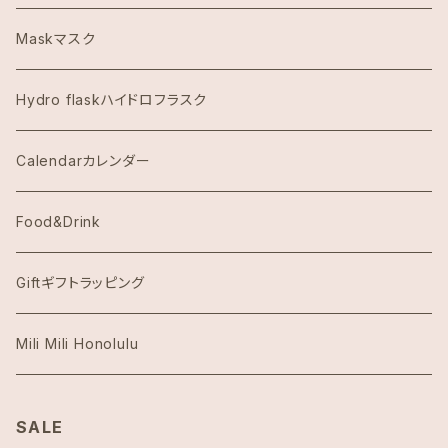
Dawn to Earth ダウントゥーアース
Maskマスク
Dean & DeLuca ディーンアンドデルーカ
Hydro flaskハイドロフラスク
Eggs's Things エッグスンシングス
Calendarカレンダー
Hawaii Hotel Item
Food&Drink
Honolulu Coffeeホノルルコーヒー
Giftギフトラッピング
Island Slipperアイランドスリッパ
Mili Mili Honolulu
island soleアイランドソール
SALE