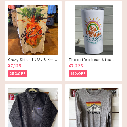
KAI COFFEE カイコーヒー
Kate Spade ケイトスペード
Local Motion Hawaiiローカルモーション
Lucky Brandラッキーブランド
Crazy Shirt・オリジナルビーチ
The coffee bean & tea lea
タオル
f タンブラー 16oz(473ml)・C
¥7,125
¥7,225
offee and Alohaオレンジ
Olive&Oliverオリーブ＆オリバー
25%OFF
15%OFF
Patalohaパタロハ
Leonard's レナーズ
LeSportsac レスポートサック