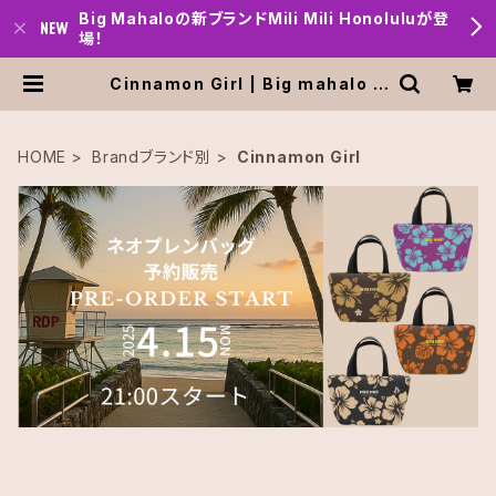
Big Mahaloの新ブランドMili Mili Honoluluが登
場！
Cinnamon Girl | Big mahalo H
onolulu
HOME
Brandブランド別
Cinnamon Girl