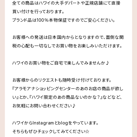
全ての商品はハワイの大手デパートや正規店舗にて直接
T＆C Surfタウンアンドカントリー
買い付けを行っております。
ブランド品は100％本物保証ですのでご安心ください。
UNIQLO Hawaii
お客様への発送は日本国内からとなりますので、面倒な関
税の心配も一切なしでお買い物をお楽しみいただけます。
Whole Foods Market ホールフーズ
ハワイのお買い物をご自宅で楽しんでみませんか♪
Cinnamon Girl
お客様からのリクエストも随時受け付けております。
Cameron Hawaii
『アラモアナショッピングセンターのあのお店の商品が欲し
い』とか、『ハワイ限定のあの商品ないのかな？』などなど、
Maui Divers Jewelry
お気軽にお問い合わせください♪
Lion Coffee
ハワイからInstagramとblogをやっています。
そちらもぜひチェックしてみてください☆