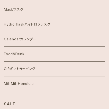
Dawn to Earth ダウントゥーアース
Maskマスク
Dean & DeLuca ディーンアンドデルーカ
Hydro flaskハイドロフラスク
Eggs's Things エッグスンシングス
Calendarカレンダー
Hawaii Hotel Item
Food&Drink
Honolulu Coffeeホノルルコーヒー
Giftギフトラッピング
Island Slipperアイランドスリッパ
Mili Mili Honolulu
island soleアイランドソール
SALE