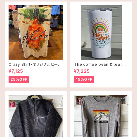
KAI COFFEE カイコーヒー
Kate Spade ケイトスペード
Local Motion Hawaiiローカルモーション
Lucky Brandラッキーブランド
Crazy Shirt・オリジナルビーチ
The coffee bean & tea lea
タオル
f タンブラー 16oz(473ml)・C
¥7,125
¥7,225
offee and Alohaオレンジ
Olive&Oliverオリーブ＆オリバー
25%OFF
15%OFF
Patalohaパタロハ
Leonard's レナーズ
LeSportsac レスポートサック