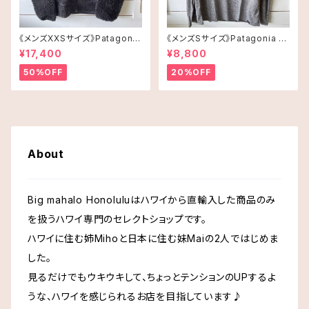
Malie Kai マリエカイ
《メンズXXSサイズ》Patagonia
《メンズSサイズ》Patagonia ロ
レトロX
ングスリーブT-shirt
¥17,400
¥8,800
50%OFF
20%OFF
Ralph Laurenラルフローレン
Samantha Thavasa サマンサタバサ
About
SoHa Livingソーハリビング
Big mahalo Honoluluはハワイから直輸入した商品のみ
Starbucks スターバックス
を扱うハワイ専門のセレクトショップです。
ハワイに住む姉Mihoと日本に住む妹Maiの2人ではじめま
Tommy Hilfiger トミーヒルフィガー
した。
見るだけでもウキウキして、ちょっとテンションのUPするよ
Tory Burch トリーバーチ
うな、ハワイを感じられるお店を目指しています♪