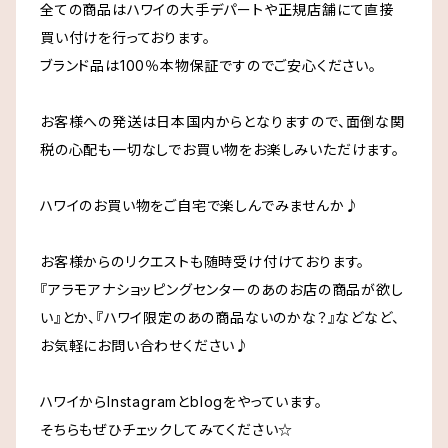
全ての商品はハワイの大手デパートや正規店舗にて直接
T＆C Surfタウンアンドカントリー
買い付けを行っております。
ブランド品は100％本物保証ですのでご安心ください。
UNIQLO Hawaii
お客様への発送は日本国内からとなりますので、面倒な関
税の心配も一切なしでお買い物をお楽しみいただけます。
Whole Foods Market ホールフーズ
ハワイのお買い物をご自宅で楽しんでみませんか♪
Cinnamon Girl
お客様からのリクエストも随時受け付けております。
Cameron Hawaii
『アラモアナショッピングセンターのあのお店の商品が欲し
い』とか、『ハワイ限定のあの商品ないのかな？』などなど、
Maui Divers Jewelry
お気軽にお問い合わせください♪
Lion Coffee
ハワイからInstagramとblogをやっています。
そちらもぜひチェックしてみてください☆