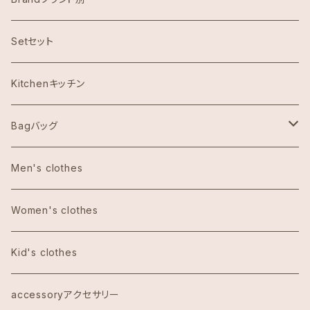
ハワイ限定スヌーピー
Setセット
Abercrombie & Fitch アバクロンビー
Kitchenキッチン
Aulani Disneyアウラニディズニー
Bagバッグ
Anthoropologieアンソロポロジー
tote bag トートバッグ
Men's clothes
Bath&Body Worksバス＆ボディワークス
エコバッグ
Women's clothes
Calvin Klein カルバンクライン
Kid's clothes
COACHコーチ
accessoryアクセサリー