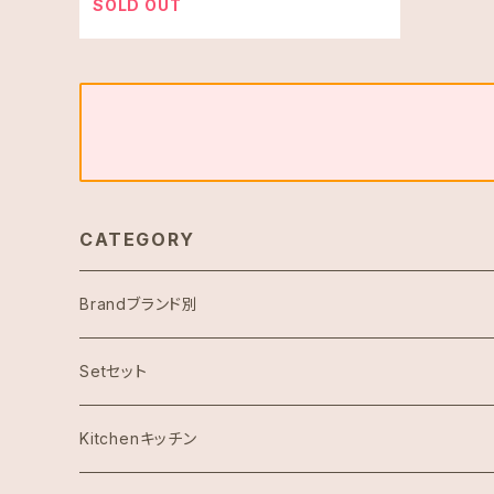
SOLD OUT
CATEGORY
Brandブランド別
ハワイ限定スヌーピー
Setセット
Abercrombie & Fitch アバクロンビー
Kitchenキッチン