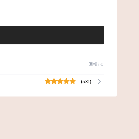
通報する
(531)