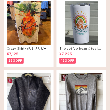
Crazy Shirt・オリジナルビーチ
The coffee bean & tea lea
タオル
f タンブラー 16oz(473ml)・C
¥7,125
¥7,225
offee and Alohaオレンジ
25%OFF
15%OFF