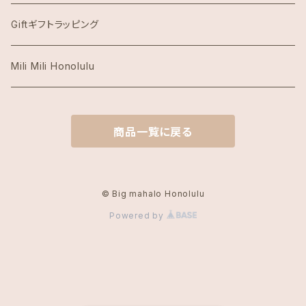
Honolulu Coffeeホノルルコーヒー
Giftギフトラッピング
Island Slipperアイランドスリッパ
Mili Mili Honolulu
island soleアイランドソール
商品一覧に戻る
KAI COFFEE カイコーヒー
Kate Spade ケイトスペード
© Big mahalo Honolulu
Powered by
Local Motion Hawaiiローカルモーション
Lucky Brandラッキーブランド