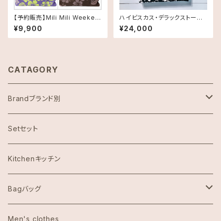
【予約販売】Mili Mili Weeken
ハイビスカス・デラックストート
der《全4カラー》
バッグ《HAWAII限定》DEAN＆D
¥9,900
¥24,000
ELUCA ディーン＆デルーカ ハ
ワイ限定品 送料無料
CATAGORY
Brandブランド別
ハワイ限定スヌーピー
Setセット
Abercrombie & Fitch アバクロンビー
Kitchenキッチン
Aulani Disneyアウラニディズニー
Bagバッグ
Anthoropologieアンソロポロジー
tote bag トートバッグ
Men's clothes