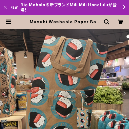
Big Mahaloの新ブランドMili Mili Honoluluが登
場！
Musubi Washable Paper Bag
【Food Land】【フードランド】 | Big
mahalo Honolulu