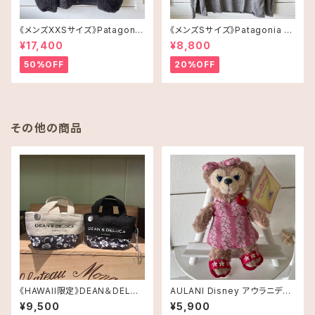
《メンズXXSサイズ》Patagonia
《メンズSサイズ》Patagonia ロ
レトロX
ングスリーブT-shirt
¥17,400
¥8,800
50%OFF
20%OFF
その他の商品
《HAWAII限定》DEAN＆DELUC
AULANI Disney アウラニディ
A コンパクト ハイビスカス フォ
ズニー限定・ぬいぐるみキーチェ
¥9,500
¥5,900
ルダブルトートバッグ送料無料
ーン・シェリーメイ・Pink