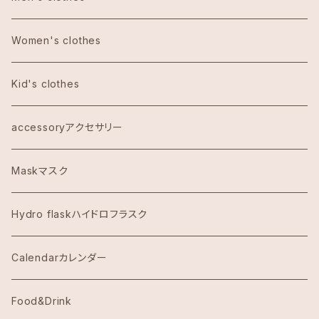
Bath&Body Worksバス＆ボディワークス
エコバッグ
Women's clothes
Calvin Klein カルバンクライン
Kid's clothes
COACHコーチ
accessoryアクセサリー
Dawn to Earth ダウントゥーアース
Maskマスク
Dean & DeLuca ディーンアンドデルーカ
Hydro flaskハイドロフラスク
Eggs's Things エッグスンシングス
Calendarカレンダー
Hawaii Hotel Item
Food&Drink