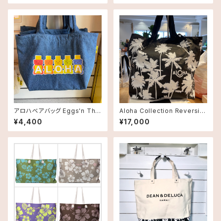
アロハベアバッグ Eggs'n Thin
Aloha Collection Reversibl
gs【エッグスンシングス】 ハワイ
e Tote
¥4,400
¥17,000
限定品