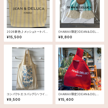
2026新色♪メッシュトートバッ
《HAWAII限定》DEAN＆DELUC
グ Largeサイズ《HAWAII限
A マクラメチャーム送料無料
¥15,500
¥8,800
定》DEAN＆DELUCA ディーン
＆デルーカ ハワイ 送料無料
コンパクトエコバッグ《ハワイ限
《HAWAII限定》DEAN＆DELUC
定》Dean & DeLuca ディーン
A ニットバッグ RED 送料無料
¥9,500
¥15,400
アンドデルーカ Shopping B
ag ハイビスカスブルー