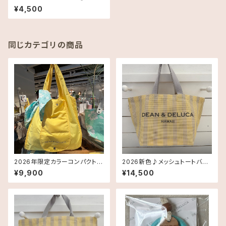
II限定》DEAN＆DELUCA HAW
¥4,500
AII ディーン＆デルーカ Black
同じカテゴリの商品
2026年限定カラーコンパクトエ
2026新色♪メッシュトートバッ
コバッグ《ハワイ限定》Dean &
グ Smallサイズ《HAWAII限
¥9,900
¥14,500
DeLuca ディーンアンドデルー
定》DEAN＆DELUCA ディーン
カ Shopping Bag
＆デルーカ ハワイ 送料無料