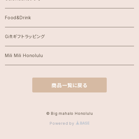
Hawaii Hotel Item
Food&Drink
Honolulu Coffeeホノルルコーヒー
Giftギフトラッピング
Island Slipperアイランドスリッパ
Mili Mili Honolulu
island soleアイランドソール
商品一覧に戻る
KAI COFFEE カイコーヒー
Kate Spade ケイトスペード
© Big mahalo Honolulu
Powered by
Local Motion Hawaiiローカルモーション