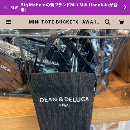
Big Mahaloの新ブランドMili Mili Honoluluが登
場！
MINI TOTE BUCKET《HAWAII限
定》DEAN＆DELUCA HAWAII ディ
ーン＆デルーカ Black | Big mah
alo Honolulu