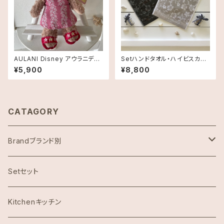
AULANI Disney アウラニディ
Setハンドタオル・ハイビスカス
ズニー限定・ぬいぐるみキーチェ
柄《HAWAII限定》DEAN＆DEL
¥5,900
¥8,800
ーン・シェリーメイ・Pink
UCA HAWAII ディーン＆デルー
カ
CATAGORY
Brandブランド別
ハワイ限定スヌーピー
Setセット
Abercrombie & Fitch アバクロンビー
Kitchenキッチン