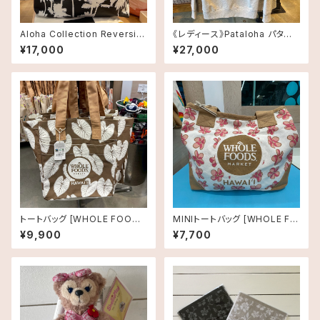
Aloha Collection Reversibl
《レディース》Pataloha パタロ
e Tote
ハ Hawaii限定 パーカーM
¥17,000
¥27,000
トートバッグ [WHOLE FOODS
MINIトートバッグ [WHOLE FO
MARKET]ホールフーズマーケ
ODS MARKET]プルメリア
¥9,900
¥7,700
ット オーガニックショッピングバ
ッグ タロリーフ