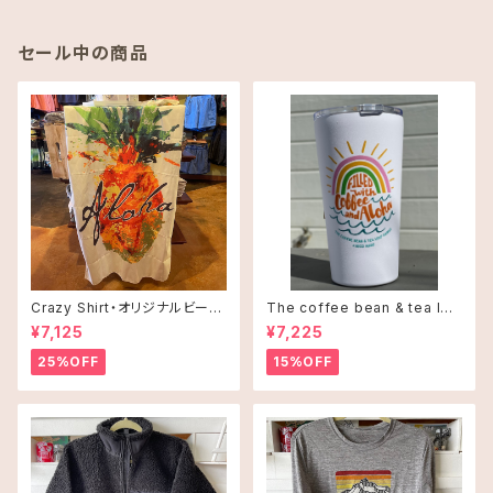
セール中の商品
Crazy Shirt・オリジナルビーチ
The coffee bean & tea lea
タオル
f タンブラー 16oz(473ml)・C
¥7,125
¥7,225
offee and Alohaオレンジ
25%OFF
15%OFF