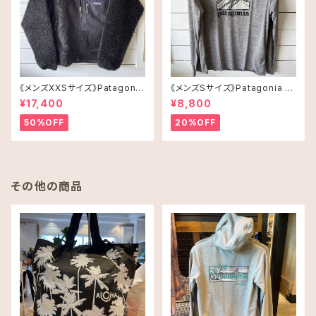
《メンズXXSサイズ》Patagonia
《メンズSサイズ》Patagonia ロ
レトロX
ングスリーブT-shirt
¥17,400
¥8,800
50%OFF
20%OFF
その他の商品