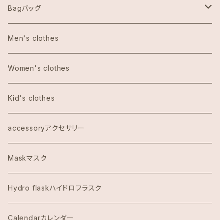
Aulani Disneyアウラニディズニー
Bagバッグ
Anthoropologieアンソロポロジー
tote bag トートバッグ
Men's clothes
Bath&Body Worksバス＆ボディワークス
エコバッグ
Women's clothes
Calvin Klein カルバンクライン
Kid's clothes
COACHコーチ
accessoryアクセサリー
Dawn to Earth ダウントゥーアース
Maskマスク
Dean & DeLuca ディーンアンドデルーカ
Hydro flaskハイドロフラスク
Eggs's Things エッグスンシングス
Calendarカレンダー