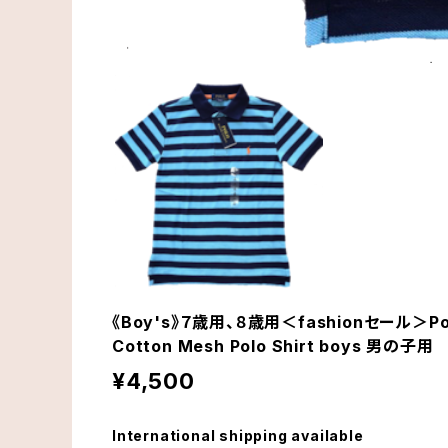
《Boy's》７歳用、８歳用＜fashionセール＞P
Cotton Mesh Polo Shirt boys 男の子用
¥4,500
International shipping available