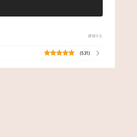
通報する
(531)