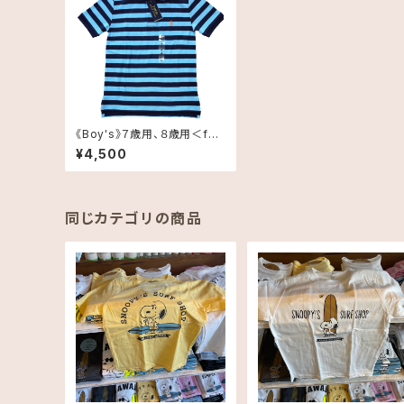
《Boy's》７歳用、８歳用＜fas
hionセール＞Polo RALPH
¥4,500
LAUREN ラルフローレン ス
トライプ半袖ポロシャツ≪Bo
ys サイズ7T,8T≫ Striped
Cotton Mesh Polo Shirt b
oys 男の子用
同じカテゴリの商品