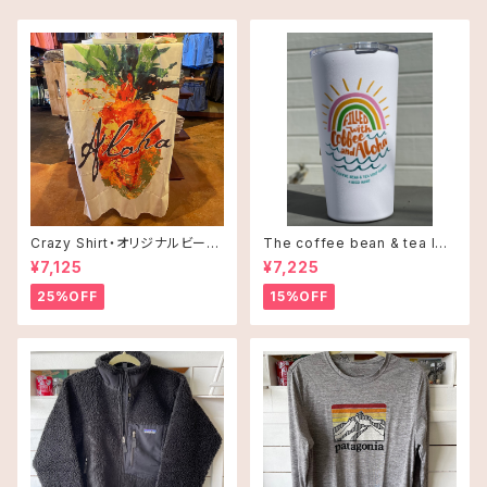
Crazy Shirt・オリジナルビーチ
The coffee bean & tea lea
タオル
f タンブラー 16oz(473ml)・C
¥7,125
¥7,225
offee and Alohaオレンジ
25%OFF
15%OFF