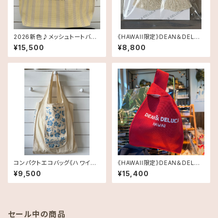
2026新色♪メッシュトートバッ
《HAWAII限定》DEAN＆DELUC
グ Largeサイズ《HAWAII限
A マクラメチャーム送料無料
¥15,500
¥8,800
定》DEAN＆DELUCA ディーン
＆デルーカ ハワイ 送料無料
コンパクトエコバッグ《ハワイ限
《HAWAII限定》DEAN＆DELUC
定》Dean & DeLuca ディーン
A ニットバッグ RED 送料無料
¥9,500
¥15,400
アンドデルーカ Shopping B
ag ハイビスカスブルー
セール中の商品