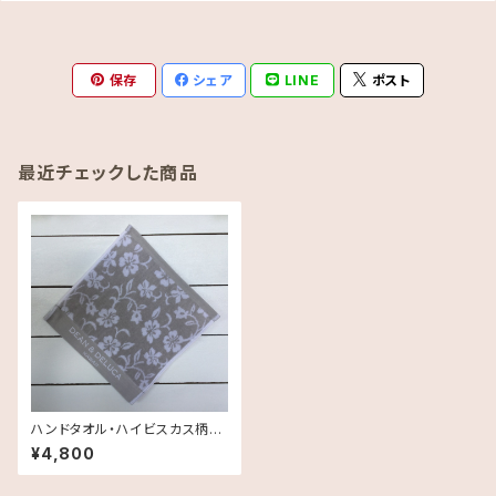
保存
シェア
LINE
ポスト
最近チェックした商品
ハンドタオル・ハイビスカス柄《H
AWAII限定》DEAN＆DELUCA
¥4,800
HAWAII ディーン＆デルーカ1枚