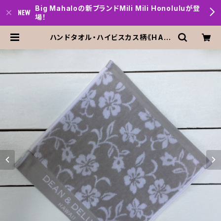
Big Mahaloの新ブランドMili Mili Honoluluが登
場！
ハンドタオル・ハイビスカス柄《HAW
AII限定》DEAN＆DELUCA HAWAI
I ディーン＆デルーカ1枚 | Big mah
alo Honolulu