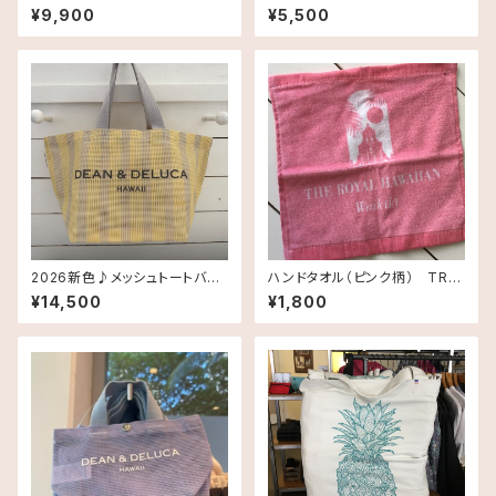
MARKET]ホールフーズマーケ
グ・スモール
¥9,900
¥5,500
ット オーガニックショッピングバ
ッグ プルメリア
2026新色♪メッシュトートバッ
ハンドタオル（ピンク柄） TRH
グ Smallサイズ《HAWAII限
Inspired ロイヤルハワイアン
¥14,500
¥1,800
定》DEAN＆DELUCA ディーン
ホテルオリジナル
＆デルーカ ハワイ 送料無料