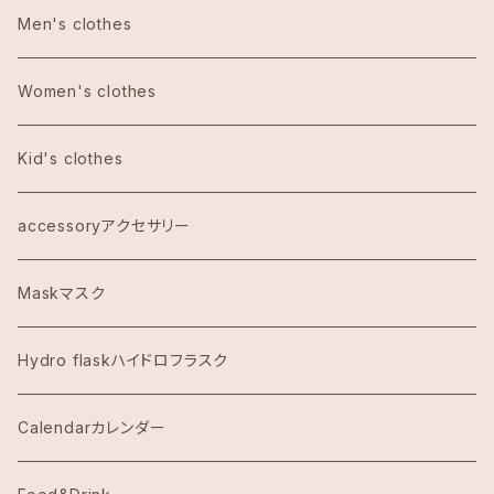
Anthoropologieアンソロポロジー
tote bag トートバッグ
Men's clothes
Bath&Body Worksバス＆ボディワークス
エコバッグ
Women's clothes
Calvin Klein カルバンクライン
Kid's clothes
COACHコーチ
accessoryアクセサリー
Dawn to Earth ダウントゥーアース
Maskマスク
Dean & DeLuca ディーンアンドデルーカ
Hydro flaskハイドロフラスク
Eggs's Things エッグスンシングス
Calendarカレンダー
Hawaii Hotel Item