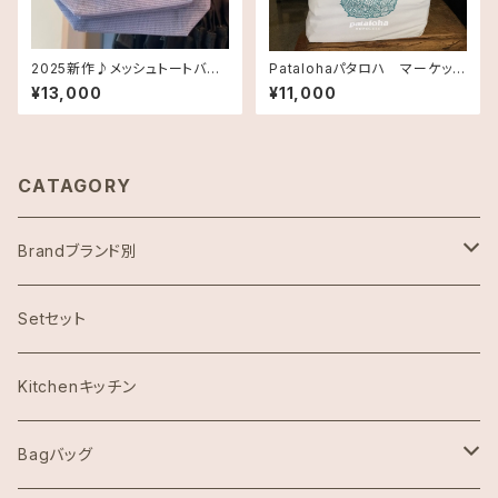
2025新作♪メッシュトートバッ
Patalohaパタロハ マーケット
グ XSサイズ ストラップ付き
トートバッグ Tote Bag・パイ
¥13,000
¥11,000
《HAWAII限定》DEAN＆DELUC
ナップル
A ディーン＆デルーカ ハワイ 送
料無料
CATAGORY
Brandブランド別
ハワイ限定スヌーピー
Setセット
Abercrombie & Fitch アバクロンビー
Kitchenキッチン
Aulani Disneyアウラニディズニー
Bagバッグ