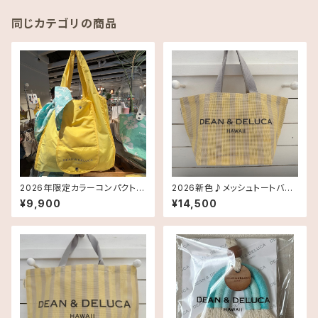
同じカテゴリの商品
2026年限定カラーコンパクトエ
2026新色♪メッシュトートバッ
コバッグ《ハワイ限定》Dean &
グ Smallサイズ《HAWAII限
¥9,900
¥14,500
DeLuca ディーンアンドデルー
定》DEAN＆DELUCA ディーン
カ Shopping Bag
＆デルーカ ハワイ 送料無料