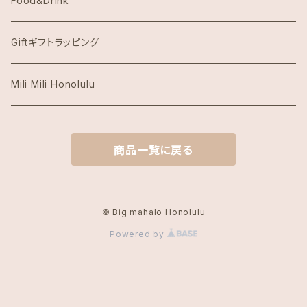
Food&Drink
Honolulu Coffeeホノルルコーヒー
Giftギフトラッピング
Island Slipperアイランドスリッパ
Mili Mili Honolulu
island soleアイランドソール
商品一覧に戻る
KAI COFFEE カイコーヒー
Kate Spade ケイトスペード
© Big mahalo Honolulu
Powered by
Local Motion Hawaiiローカルモーション
Lucky Brandラッキーブランド