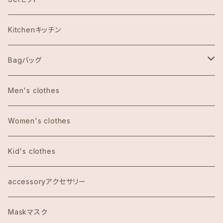
Abercrombie & Fitch アバクロンビー
Kitchenキッチン
Aulani Disneyアウラニディズニー
Bagバッグ
Anthoropologieアンソロポロジー
tote bag トートバッグ
Men's clothes
Bath&Body Worksバス＆ボディワークス
エコバッグ
Women's clothes
Calvin Klein カルバンクライン
Kid's clothes
COACHコーチ
accessoryアクセサリー
Dawn to Earth ダウントゥーアース
Maskマスク