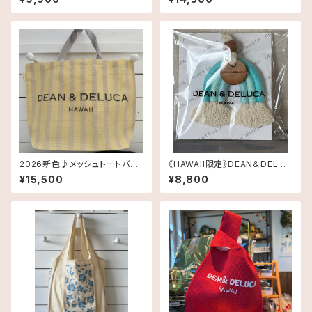
DeLuca ディーンアンドデルー
定》DEAN＆DELUCA ディーン
カ Shopping Bag
＆デルーカ ハワイ 送料無料
2026新色♪メッシュトートバッ
《HAWAII限定》DEAN＆DELUC
グ Largeサイズ《HAWAII限
A マクラメチャーム送料無料
¥15,500
¥8,800
定》DEAN＆DELUCA ディーン
＆デルーカ ハワイ 送料無料