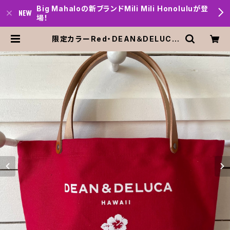
Big Mahaloの新ブランドMili Mili Honoluluが登
場！
限定カラーRed・DEAN＆DELUCA
ディーン＆デルーカ レザーハンドルト
ートバッグ スモールサイズ 送料無料
| Big mahalo Honolulu