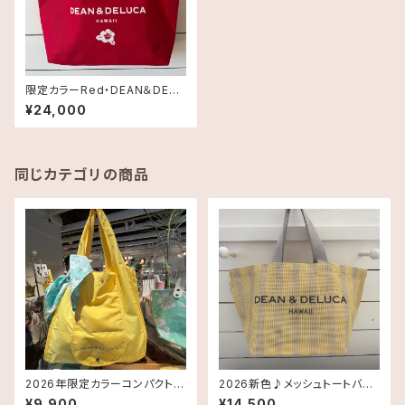
限定カラーRed・DEAN＆DELU
CA ディーン＆デルーカ レザー
¥24,000
ハンドルトートバッグ スモールサ
イズ 送料無料
同じカテゴリの商品
2026年限定カラーコンパクトエ
2026新色♪メッシュトートバッ
コバッグ《ハワイ限定》Dean &
グ Smallサイズ《HAWAII限
¥9,900
¥14,500