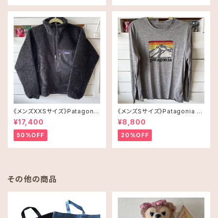
《メンズXXSサイズ》Patagonia
《メンズSサイズ》Patagonia ロ
レトロX
ングスリーブT-shirt
¥17,400
¥8,800
50%OFF
20%OFF
その他の商品