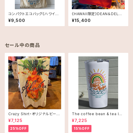
コンパクトエコバッグ《ハワイ限
《HAWAII限定》DEAN＆DELUC
定》Dean & DeLuca ディーン
A ニットバッグ RED 送料無料
¥9,500
¥15,400
アンドデルーカ Shopping B
ag ハイビスカスブルー
セール中の商品
Crazy Shirt・オリジナルビーチ
The coffee bean & tea lea
タオル
f タンブラー 16oz(473ml)・C
¥7,125
¥7,225
offee and Alohaオレンジ
25%OFF
15%OFF