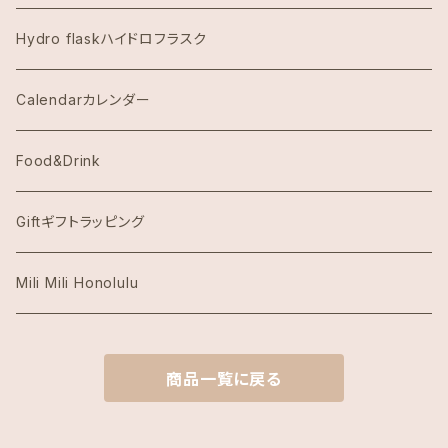
Dean & DeLuca ディーンアンドデルーカ
Hydro flaskハイドロフラスク
Eggs's Things エッグスンシングス
Calendarカレンダー
Hawaii Hotel Item
Food&Drink
Honolulu Coffeeホノルルコーヒー
Giftギフトラッピング
Island Slipperアイランドスリッパ
Mili Mili Honolulu
island soleアイランドソール
商品一覧に戻る
KAI COFFEE カイコーヒー