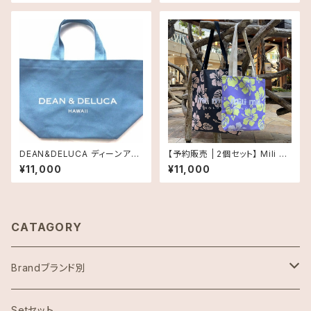
ッグ タロリーフ
DEAN&DELUCA ディーンアン
【予約販売 | 2個セット】 Mili Mi
ドデルーカ ・ ROYAL HAWAIIA
li Day Tote（ミリミリ デイトー
¥11,000
¥11,000
N LIMITED CANVAS TOTE
ト）｜お得な2個セット
キャンバストート スモールサイ
ズ・ブルー
CATAGORY
Brandブランド別
ハワイ限定スヌーピー
Setセット