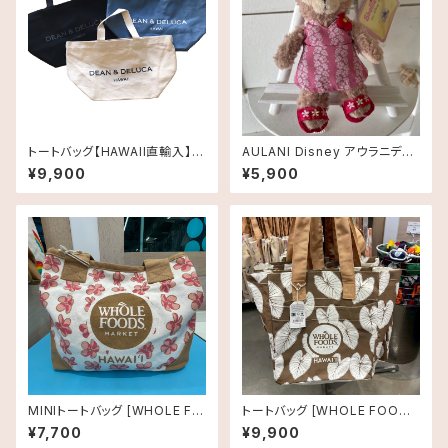
トートバッグ【HAWAII直輸入】D
AULANI Disney アウラニディ
EAN&DELUCA ディーンアンド
ズニー限定・ぬいぐるみキーチェ
¥9,900
¥5,900
デルーカ 《ハワイ限定》 ROYAL
ーン・シェリーメイ・Pink
HAWAIIAN LIMITED CANVA
S TOTE トートバック・キャンバ
ストート スモールサイズ
MINIトートバッグ [WHOLE FO
トートバッグ [WHOLE FOODS
ODS MARKET]プルメリア
MARKET]ホールフーズマーケ
¥7,700
¥9,900
ット オーガニックショッピングバ