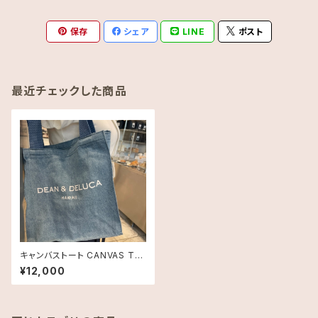
保存
シェア
LINE
ポスト
最近チェックした商品
キャンバストート CANVAS TO
TE・DEAN＆DELUCA ディーン
¥12,000
＆デルーカ ハワイ リッツカール
トン限定