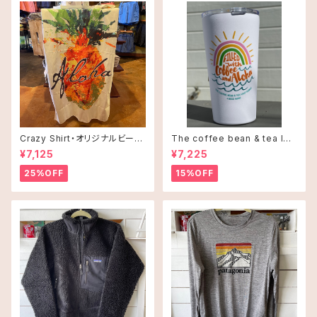
Crazy Shirt・オリジナルビーチ
The coffee bean & tea lea
タオル
f タンブラー 16oz(473ml)・C
¥7,125
¥7,225
offee and Alohaオレンジ
25%OFF
15%OFF