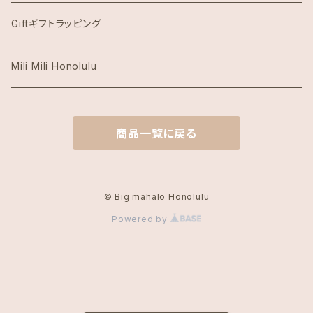
Honolulu Coffeeホノルルコーヒー
Giftギフトラッピング
Island Slipperアイランドスリッパ
Mili Mili Honolulu
island soleアイランドソール
商品一覧に戻る
KAI COFFEE カイコーヒー
Kate Spade ケイトスペード
© Big mahalo Honolulu
Powered by
Local Motion Hawaiiローカルモーション
Lucky Brandラッキーブランド