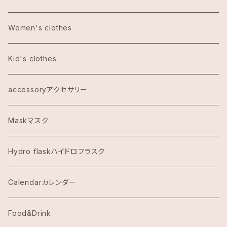
Bath&Body Worksバス＆ボディワークス
エコバッグ
Women's clothes
Calvin Klein カルバンクライン
Kid's clothes
COACHコーチ
accessoryアクセサリー
Dawn to Earth ダウントゥーアース
Maskマスク
Dean & DeLuca ディーンアンドデルーカ
Hydro flaskハイドロフラスク
Eggs's Things エッグスンシングス
Calendarカレンダー
Hawaii Hotel Item
Food&Drink