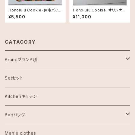
Honolulu Cookie・保冷バッ
Honolulu Cookie・オリジナル
グ・スモール
トートバッグ
¥5,500
¥11,000
CATAGORY
Brandブランド別
ハワイ限定スヌーピー
Setセット
Abercrombie & Fitch アバクロンビー
Kitchenキッチン
Aulani Disneyアウラニディズニー
Bagバッグ
Anthoropologieアンソロポロジー
tote bag トートバッグ
Men's clothes