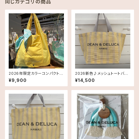
同じカテゴリの商品
2026年限定カラーコンパクトエ
2026新色♪メッシュトートバッ
コバッグ《ハワイ限定》Dean &
グ Smallサイズ《HAWAII限
¥9,900
¥14,500
DeLuca ディーンアンドデルー
定》DEAN＆DELUCA ディーン
カ Shopping Bag
＆デルーカ ハワイ 送料無料