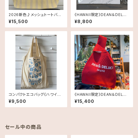
2026新色♪メッシュトートバッ
《HAWAII限定》DEAN＆DELUC
グ Largeサイズ《HAWAII限
A マクラメチャーム送料無料
¥15,500
¥8,800
定》DEAN＆DELUCA ディーン
＆デルーカ ハワイ 送料無料
コンパクトエコバッグ《ハワイ限
《HAWAII限定》DEAN＆DELUC
定》Dean & DeLuca ディーン
A ニットバッグ RED 送料無料
¥9,500
¥15,400
アンドデルーカ Shopping B
ag ハイビスカスブルー
セール中の商品