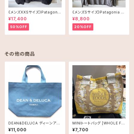
《メンズXXSサイズ》Patagonia
《メンズSサイズ》Patagonia ロ
レトロX
ングスリーブT-shirt
¥17,400
¥8,800
50%OFF
20%OFF
その他の商品
DEAN&DELUCA ディーンアン
MINIトートバッグ [WHOLE FO
ドデルーカ ・ ROYAL HAWAIIA
ODS MARKET]レイ
¥11,000
¥7,700
N LIMITED CANVAS TOTE