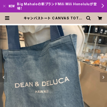
Big Mahaloの新ブランドMili Mili Honoluluが登
場！
キャンバストート CANVAS TOTE・
DEAN＆DELUCA ディーン＆デルー
カ ハワイ リッツカールトン限定 | Bi
g mahalo Honolulu