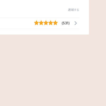
通報する
(531)