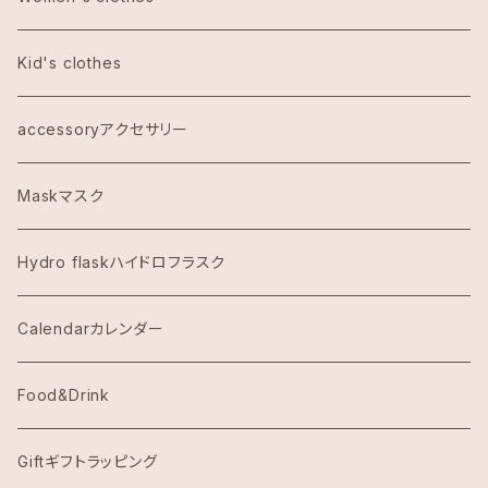
Calvin Klein カルバンクライン
Kid's clothes
COACHコーチ
accessoryアクセサリー
Dawn to Earth ダウントゥーアース
Maskマスク
Dean & DeLuca ディーンアンドデルーカ
Hydro flaskハイドロフラスク
Eggs's Things エッグスンシングス
Calendarカレンダー
Hawaii Hotel Item
Food&Drink
Honolulu Coffeeホノルルコーヒー
Giftギフトラッピング