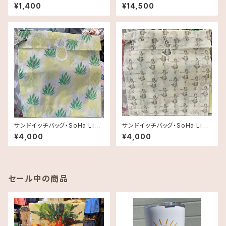
ー｜Foodland限定デザイン
mpany コラボタンブラー18oz/
¥1,400
¥14,500
532ml水筒 ブルー系《 送料無
料》
サンドイッチバッグ・SoHa Livin
サンドイッチバッグ・SoHa Livin
g・パイナップル
g・フラガール
¥4,000
¥4,000
セール中の商品