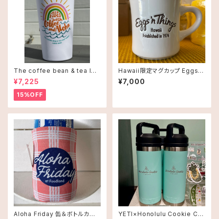
The coffee bean & tea lea
Hawaii限定マグカップ Eggs'n
f タンブラー 16oz(473ml)・C
Things【エッグスンシングス】
¥7,225
¥7,000
offee and Alohaオレンジ
15%OFF
Aloha Friday 缶＆ボトルカバ
YETI×Honolulu Cookie Co