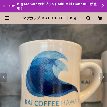
Big Mahaloの新ブランドMili Mili Honoluluが登
場！
マグカップ・KAI COFFEE | Big ma
halo Honolulu