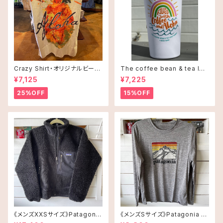
Crazy Shirt・オリジナルビーチ
The coffee bean & tea lea
タオル
f タンブラー 16oz(473ml)・C
¥7,125
¥7,225
offee and Alohaオレンジ
25%OFF
15%OFF
《メンズXXSサイズ》Patagonia
《メンズSサイズ》Patagonia ロ
レトロX
ングスリーブT-shirt