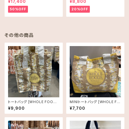
¥17,400
¥8,800
50%OFF
20%OFF
その他の商品
トートバッグ [WHOLE FOODS
MINIトートバッグ [WHOLE FO
MARKET]ホールフーズマーケ
ODS MARKET]レイ
¥9,900
¥7,700
ット オーガニックショッピングバ
ッグ レイ