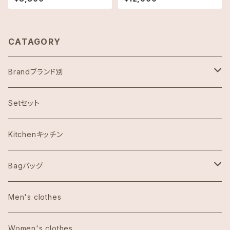
UCA HAWAII ディーン＆デルー
＆デルーカ ハワイ リッツカール
カ
トン限定
CATAGORY
Brandブランド別
ハワイ限定スヌーピー
Setセット
Abercrombie & Fitch アバクロンビー
Kitchenキッチン
Aulani Disneyアウラニディズニー
Bagバッグ
Anthoropologieアンソロポロジー
tote bag トートバッグ
Men's clothes
Bath&Body Worksバス＆ボディワークス
エコバッグ
Women's clothes