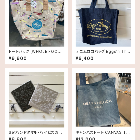
トートバッグ [WHOLE FOODS
デニムロゴバッグ Eggs'n Thin
MARKET]ホールフーズマーケ
gs【エッグスンシングス】 ハワイ
¥9,900
¥6,400
ット オーガニックショッピングバ
限定品
ッグ サーファーガール
Setハンドタオル・ハイビスカス
キャンバストート CANVAS TO
柄《HAWAII限定》DEAN＆DEL
TE・DEAN＆DELUCA ディーン
¥8,800
¥12,000