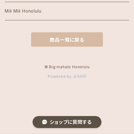
Island Slipperアイランドスリッパ
Mili Mili Honolulu
island soleアイランドソール
商品一覧に戻る
KAI COFFEE カイコーヒー
Kate Spade ケイトスペード
© Big mahalo Honolulu
Powered by
Local Motion Hawaiiローカルモーション
Lucky Brandラッキーブランド
Olive&Oliverオリーブ＆オリバー
ショップに質問する