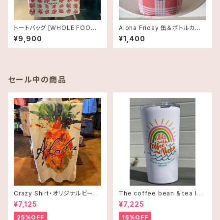
トートバッグ [WHOLE FOODS
Aloha Friday 缶＆ボトルカバ
MARKET]ホールフーズマーケ
ー｜Foodland限定デザイン
¥9,900
¥1,400
ット オーガニックショッピングバ
ッグ プルメリア
セール中の商品
Crazy Shirt・オリジナルビーチ
The coffee bean & tea lea
タオル
f タンブラー 16oz(473ml)・C
¥7,125
¥7,225
offee and Alohaオレンジ
25%OFF
15%OFF