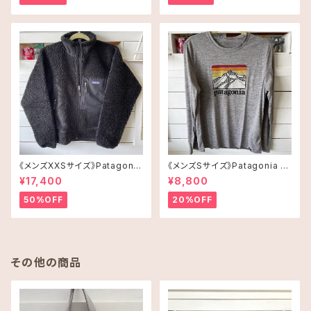
《メンズXXSサイズ》Patagonia
《メンズSサイズ》Patagonia ロ
レトロX
ングスリーブT-shirt
¥17,400
¥8,800
50%OFF
20%OFF
その他の商品