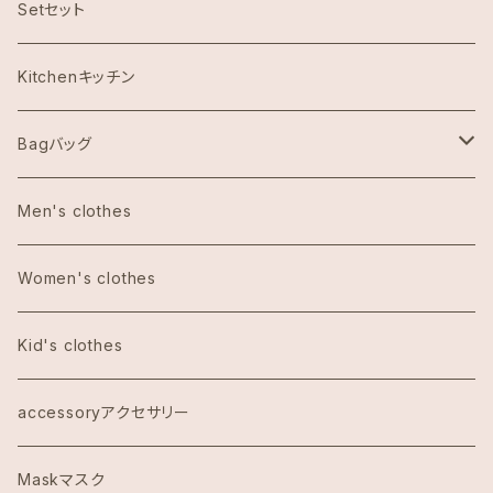
ハワイ限定スヌーピー
Setセット
Abercrombie & Fitch アバクロンビー
Kitchenキッチン
Aulani Disneyアウラニディズニー
Bagバッグ
Anthoropologieアンソロポロジー
tote bag トートバッグ
Men's clothes
Bath&Body Worksバス＆ボディワークス
エコバッグ
Women's clothes
Calvin Klein カルバンクライン
Kid's clothes
COACHコーチ
accessoryアクセサリー
Dawn to Earth ダウントゥーアース
Maskマスク