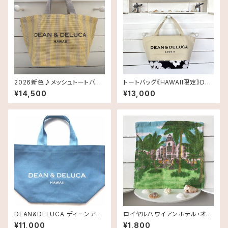
2026新色♪メッシュトートバッ
トートバッグ《HAWAII限定》DEA
グ Smallサイズ《HAWAII限
N＆DELUCA ディーン＆デルー
¥14,500
¥13,000
定》DEAN＆DELUCA ディーン
カ ハイビスカストートバッグ ス
＆デルーカ ハワイ 送料無料
モールサイズ ハワイ限定品 送
料無料
DEAN&DELUCA ディーンアン
ロイヤルハワイアンホテル・オリ
ドデルーカ ・ ROYAL HAWAIIA
ジナルハンドタオル（パームツリ
¥11,000
¥1,800