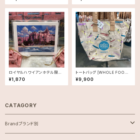
N LIMITED CANVAS TOTE
ー柄） TRH Inspired
キャンバストート スモールサイ
ズ・ブルー
ロイヤルハワイアンホテル限定・
トートバッグ [WHOLE FOODS
グリーティングカード・2枚セット
MARKET]ホールフーズマーケ
¥1,870
¥9,900
ット オーガニックショッピングバ
ッグ サーファーガール
CATAGORY
Brandブランド別