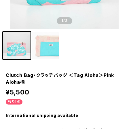
1
/2
Clutch Bag・クラッチバッグ ＜Tag Aloha＞Pink
Aloha柄
¥5,500
残り1点
International shipping available