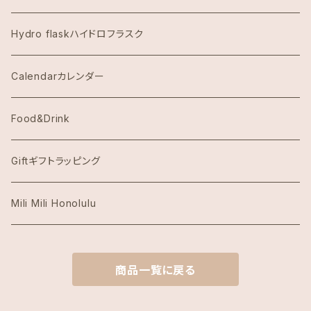
Dean & DeLuca ディーンアンドデルーカ
Hydro flaskハイドロフラスク
Eggs's Things エッグスンシングス
Calendarカレンダー
Hawaii Hotel Item
Food&Drink
Honolulu Coffeeホノルルコーヒー
Giftギフトラッピング
Island Slipperアイランドスリッパ
Mili Mili Honolulu
island soleアイランドソール
商品一覧に戻る
KAI COFFEE カイコーヒー