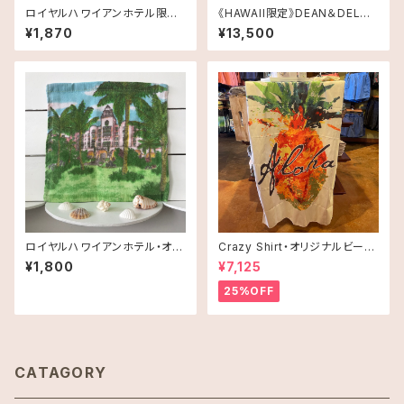
ロイヤルハワイアンホテル限定・
《HAWAII限定》DEAN＆DELUC
グリーティングカード・2枚セット
A ランチバッグ ストラップ付き
¥1,870
¥13,500
送料無料
ロイヤルハワイアンホテル・オリ
Crazy Shirt・オリジナルビーチ
ジナルハンドタオル（パームツリ
タオル
¥1,800
¥7,125
ー柄） TRH Inspired
25%OFF
CATAGORY