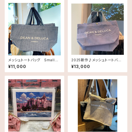
メッシュトートバッグ Smallサ
2025新作♪メッシュトートバッ
イズ《HAWAII限定》DEAN＆DE
グ XSサイズ ストラップ付き
¥11,000
¥13,000
LUCA ディーン＆デルーカ ハワ
《HAWAII限定》DEAN＆DELUC
イ 送料無料
A ディーン＆デルーカ ハワイ 送
料無料