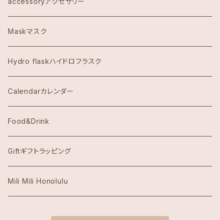
COACHコーチ
accessoryアクセサリー
Dawn to Earth ダウントゥーアース
Maskマスク
Dean & DeLuca ディーンアンドデルーカ
Hydro flaskハイドロフラスク
Eggs's Things エッグスンシングス
Calendarカレンダー
Hawaii Hotel Item
Food&Drink
Honolulu Coffeeホノルルコーヒー
Giftギフトラッピング
Island Slipperアイランドスリッパ
Mili Mili Honolulu
island soleアイランドソール