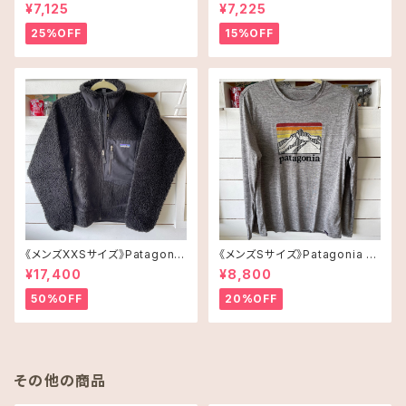
タオル
f タンブラー 16oz(473ml)・C
¥7,125
¥7,225
offee and Alohaオレンジ
25%OFF
15%OFF
《メンズXXSサイズ》Patagonia
《メンズSサイズ》Patagonia ロ
レトロX
ングスリーブT-shirt
¥17,400
¥8,800
50%OFF
20%OFF
その他の商品