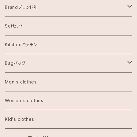
Brandブランド別
ハワイ限定スヌーピー
Setセット
Abercrombie & Fitch アバクロンビー
Kitchenキッチン
Aulani Disneyアウラニディズニー
Bagバッグ
Anthoropologieアンソロポロジー
tote bag トートバッグ
Men's clothes
Bath&Body Worksバス＆ボディワークス
エコバッグ
Women's clothes
Calvin Klein カルバンクライン
Kid's clothes