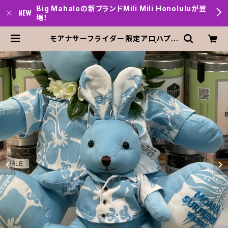
Big Mahaloの新ブランドMili Mili Honoluluが登
場！
モアナサーフライダー限定アロハプリ
ント・うさぎキーホルダー1個 | Big
mahalo Honolulu