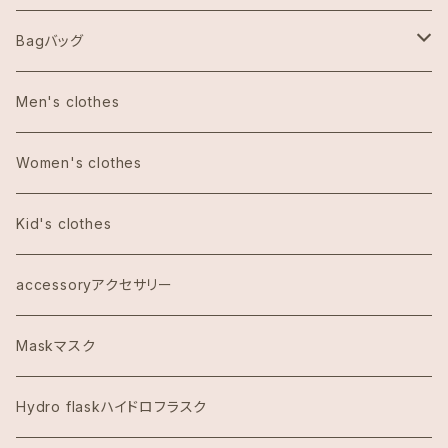
Aulani Disneyアウラニディズニー
Bagバッグ
Anthoropologieアンソロポロジー
tote bag トートバッグ
Men's clothes
Bath&Body Worksバス＆ボディワークス
エコバッグ
Women's clothes
Calvin Klein カルバンクライン
Kid's clothes
COACHコーチ
accessoryアクセサリー
Dawn to Earth ダウントゥーアース
Maskマスク
Dean & DeLuca ディーンアンドデルーカ
Hydro flaskハイドロフラスク