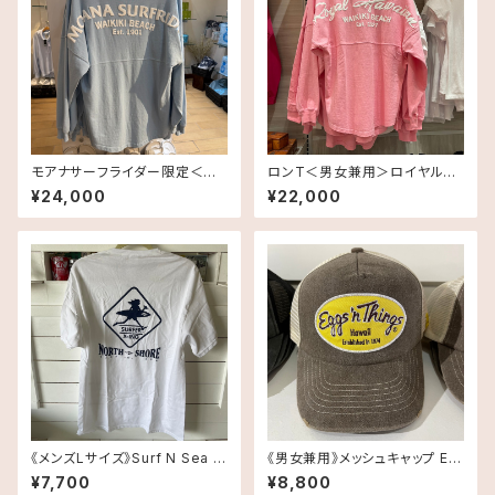
モアナサーフライダー限定＜男
ロンT＜男女兼用＞ロイヤルハ
女兼用＞ロンT
ワイアンホテル・オリジナルTRH
¥24,000
¥22,000
Inspired
《メンズLサイズ》Surf N Sea N
《男女兼用》メッシュキャップ Eg
orth Shore T-shirt
gs'n Things【エッグスンシング
¥7,700
¥8,800
ス】 ハワイ限定品Brown