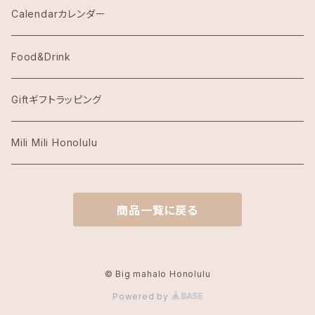
Eggs's Things エッグスンシングス
Calendarカレンダー
Hawaii Hotel Item
Food&Drink
Honolulu Coffeeホノルルコーヒー
Giftギフトラッピング
Island Slipperアイランドスリッパ
Mili Mili Honolulu
island soleアイランドソール
商品一覧に戻る
KAI COFFEE カイコーヒー
Kate Spade ケイトスペード
© Big mahalo Honolulu
Powered by
Local Motion Hawaiiローカルモーション