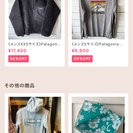
《メンズXXSサイズ》Patagonia
《メンズSサイズ》Patagonia ロ
レトロX
ングスリーブT-shirt
¥17,400
¥8,800
50%OFF
20%OFF
その他の商品