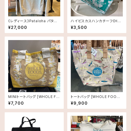
《レディース》Pataloha パタロ
ハイビスカスハンカチーフ《HA
ハ Hawaii限定 パーカーM
WAII限定》DEAN＆DELUCA H
¥27,000
¥3,500
AWAII ディーン＆デルーカ1枚
MINIトートバッグ [WHOLE FO
トートバッグ [WHOLE FOODS
ODS MARKET]レイ
MARKET]ホールフーズマーケ
¥7,700
¥9,900
ット オーガニックショッピングバ
ッグ サーファーガール