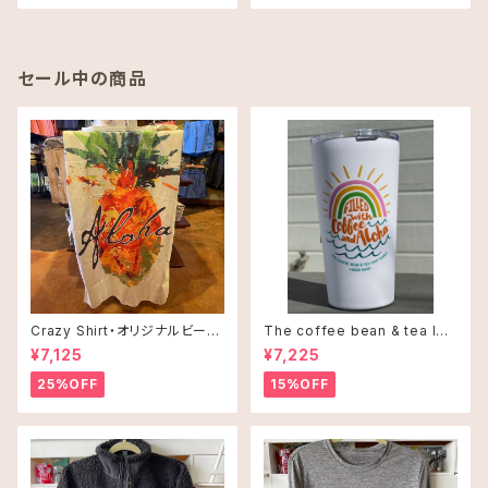
セール中の商品
Crazy Shirt・オリジナルビーチ
The coffee bean & tea lea
タオル
f タンブラー 16oz(473ml)・C
¥7,125
¥7,225
offee and Alohaオレンジ
25%OFF
15%OFF