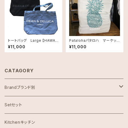
トートバッグ Large 【HAWAII
Patalohaパタロハ マーケット
直輸入】《ハワイ限定》DEAN&D
トートバッグ Tote Bag・パイ
¥11,000
¥11,000
ELUCA ディーンアンドデルーカ
ナップル
ROYAL HAWAIIAN LIMITED
CANVAS TOTE ロイヤルハワ
イアン限定 キャンバストート ト
ートバック・キャンバス地 LARG
CATAGORY
E送料無料
Brandブランド別
ハワイ限定スヌーピー
Setセット
Abercrombie & Fitch アバクロンビー
Kitchenキッチン