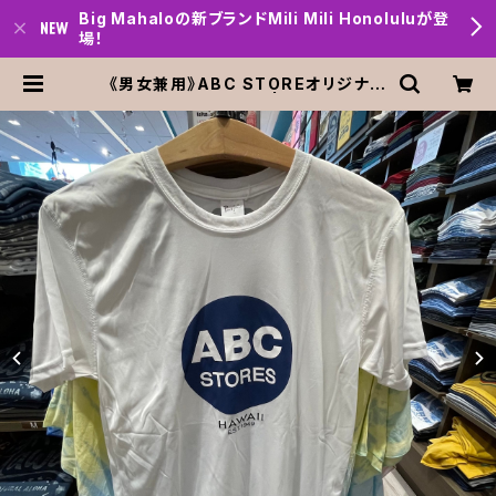
Big Mahaloの新ブランドMili Mili Honoluluが登
場！
《男女兼用》ABC STOREオリジナル
速乾Tシャツ・White | Big mahalo
Honolulu