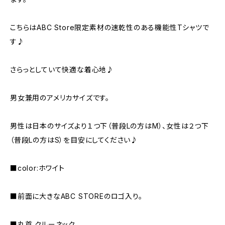
こちらはABC Store限定素材の速乾性のある機能性Tシャツで
す♪
さらっとしていて快適な着心地♪
男女兼用のアメリカサイズです。
男性は日本のサイズより１つ下（普段Lの方はM）、女性は２つ下
（普段Lの方はS）を目安にしてください♪
■color:ホワイト
■前面に大きなABC STOREのロゴ入り。
■丸首 クルーネック