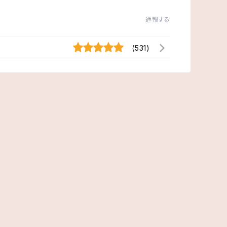
通報する
(531)