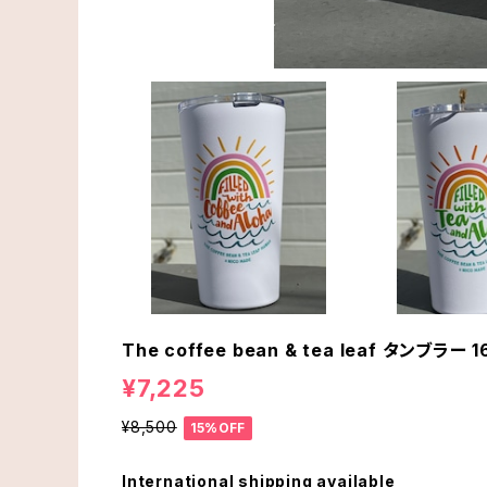
The coffee bean & tea leaf タンブラー 
¥7,225
¥8,500
15%OFF
International shipping available