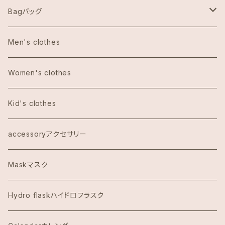
Aulani Disneyアウラニディズニー
Bagバッグ
Anthoropologieアンソロポロジー
tote bag トートバッグ
Men's clothes
Bath&Body Worksバス＆ボディワークス
エコバッグ
Women's clothes
Calvin Klein カルバンクライン
Kid's clothes
COACHコーチ
accessoryアクセサリー
Dawn to Earth ダウントゥーアース
Maskマスク
Dean & DeLuca ディーンアンドデルーカ
Hydro flaskハイドロフラスク