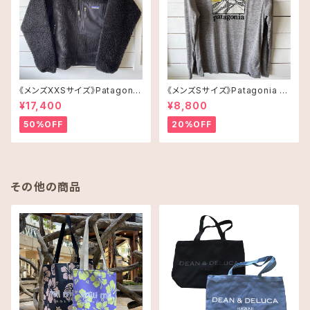
《メンズXXSサイズ》Patagonia
《メンズSサイズ》Patagonia ロ
レトロX
ングスリーブT-shirt
¥17,400
¥8,800
50%OFF
20%OFF
その他の商品