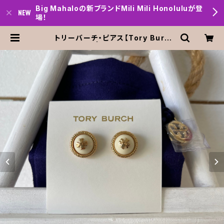
Big Mahaloの新ブランドMili Mili Honoluluが登
場！
トリーバーチ・ピアス【Tory Burc
h】・送料無料 | Big mahalo Honol
ulu