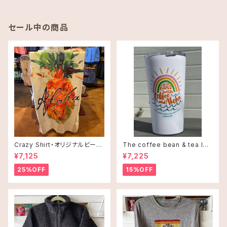
セール中の商品
Crazy Shirt・オリジナルビーチ
The coffee bean & tea lea
タオル
f タンブラー 16oz(473ml)・C
¥7,125
¥7,225
offee and Alohaオレンジ
25%OFF
15%OFF