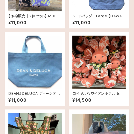
【予約販売 | 2個セット】 Mili Mi
トートバッグ Large 【HAWAII
li Day Tote（ミリミリ デイトー
直輸入】《ハワイ限定》DEAN&D
¥11,000
¥11,000
ト）｜お得な2個セット
ELUCA ディーンアンドデルーカ
ROYAL HAWAIIAN LIMITED
CANVAS TOTE ロイヤルハワ
イアン限定 キャンバストート ト
ートバック・キャンバス地 LARG
E送料無料
DEAN&DELUCA ディーンアン
ロイヤルハワイアンホテル限定
ドデルーカ ・ ROYAL HAWAIIA
アロハプリント・うさぎ大サイズ1
¥11,000
¥14,500
N LIMITED CANVAS TOTE
体
キャンバストート スモールサイ
ズ・ブルー