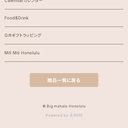
Eggs's Things エッグスンシングス
Calendarカレンダー
Hawaii Hotel Item
Food&Drink
Honolulu Coffeeホノルルコーヒー
Giftギフトラッピング
Island Slipperアイランドスリッパ
Mili Mili Honolulu
island soleアイランドソール
商品一覧に戻る
KAI COFFEE カイコーヒー
Kate Spade ケイトスペード
© Big mahalo Honolulu
Powered by
Local Motion Hawaiiローカルモーション