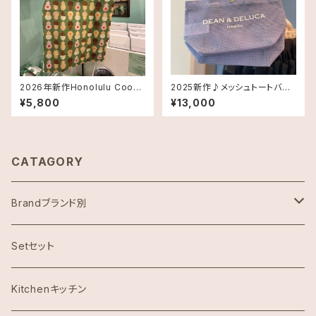
2026年新作Honolulu Cooki
2025新作♪メッシュトートバッ
eエコバッグSmallサイズ
グ XSサイズ ストラップ付き
¥5,800
¥13,000
《HAWAII限定》DEAN＆DELUC
A ディーン＆デルーカ ハワイ 送
料無料
CATAGORY
Brandブランド別
ハワイ限定スヌーピー
Setセット
Abercrombie & Fitch アバクロンビー
Kitchenキッチン