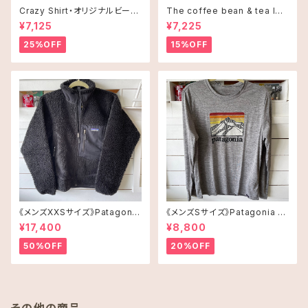
Crazy Shirt・オリジナルビーチ
The coffee bean & tea lea
タオル
f タンブラー 16oz(473ml)・C
¥7,125
¥7,225
offee and Alohaオレンジ
25%OFF
15%OFF
《メンズXXSサイズ》Patagonia
《メンズSサイズ》Patagonia ロ
レトロX
ングスリーブT-shirt
¥17,400
¥8,800
50%OFF
20%OFF