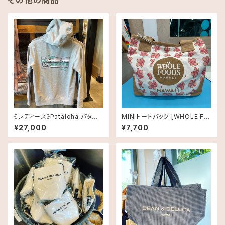
その他の商品
《レディース》Pataloha パタロ
MINIトートバッグ [WHOLE FO
ハ Hawaii限定 パーカーM
ODS MARKET]プルメリア
¥27,000
¥7,700