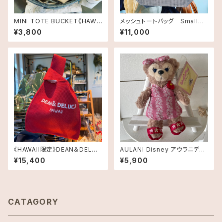
MINI TOTE BUCKET《HAWA
メッシュトートバッグ Smallサ
II限定》DEAN＆DELUCA HAW
イズ《HAWAII限定》DEAN＆DE
¥3,800
¥11,000
AII ディーン＆デルーカ
LUCA ディーン＆デルーカ ハワ
イ 送料無料
《HAWAII限定》DEAN＆DELUC
AULANI Disney アウラニディ
A ニットバッグ RED 送料無料
ズニー限定・ぬいぐるみキーチェ
¥15,400
¥5,900
ーン・シェリーメイ・Pink
CATAGORY