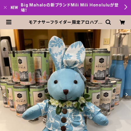
Big Mahaloの新ブランドMili Mili Honoluluが登
場！
モアナサーフライダー限定アロハプリ
ント・うさぎ大サイズ | Big mahalo
Honolulu