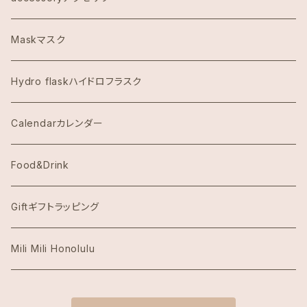
Dawn to Earth ダウントゥーアース
Maskマスク
Dean & DeLuca ディーンアンドデルーカ
Hydro flaskハイドロフラスク
Eggs's Things エッグスンシングス
Calendarカレンダー
Hawaii Hotel Item
Food&Drink
Honolulu Coffeeホノルルコーヒー
Giftギフトラッピング
Island Slipperアイランドスリッパ
Mili Mili Honolulu
island soleアイランドソール