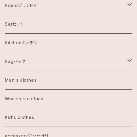
Brandブランド別
ハワイ限定スヌーピー
Setセット
Abercrombie & Fitch アバクロンビー
Kitchenキッチン
Aulani Disneyアウラニディズニー
Bagバッグ
Anthoropologieアンソロポロジー
tote bag トートバッグ
Men's clothes
Bath&Body Worksバス＆ボディワークス
エコバッグ
Women's clothes
Calvin Klein カルバンクライン
Kid's clothes
COACHコーチ
accessoryアクセサリー