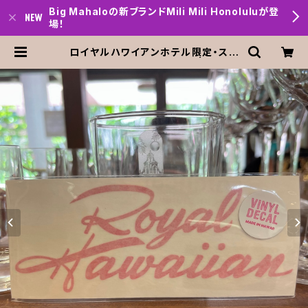
Big Mahaloの新ブランドMili Mili Honoluluが登
場！
ロイヤルハワイアンホテル限定・ステ
ッカー・Royal Hawaiian | Big m
ahalo Honolulu