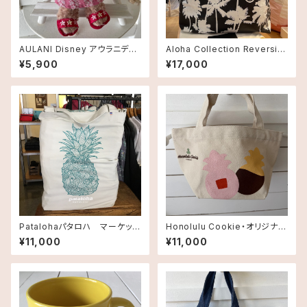
AULANI Disney アウラニディ
Aloha Collection Reversibl
ズニー限定・ぬいぐるみキーチェ
e Tote
¥5,900
¥17,000
ーン・シェリーメイ・Pink
Patalohaパタロハ マーケット
Honolulu Cookie・オリジナル
トートバッグ Tote Bag・パイ
トートバッグ
¥11,000
¥11,000
ナップル