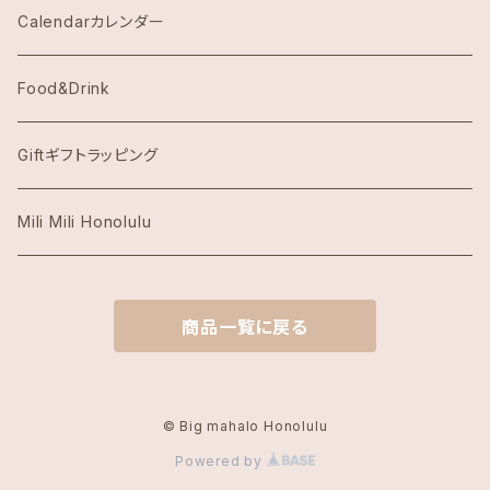
Eggs's Things エッグスンシングス
Calendarカレンダー
Hawaii Hotel Item
Food&Drink
Honolulu Coffeeホノルルコーヒー
Giftギフトラッピング
Island Slipperアイランドスリッパ
Mili Mili Honolulu
island soleアイランドソール
商品一覧に戻る
KAI COFFEE カイコーヒー
Kate Spade ケイトスペード
© Big mahalo Honolulu
Powered by
Local Motion Hawaiiローカルモーション