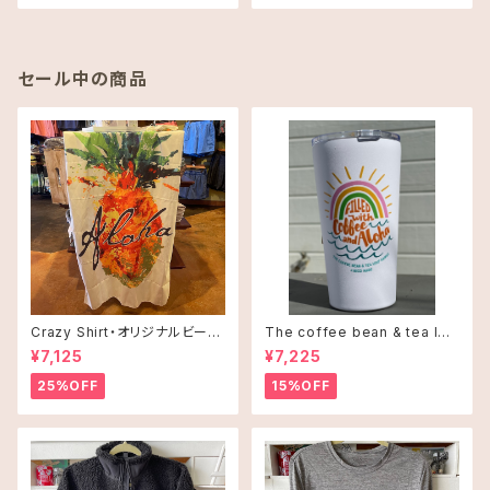
セール中の商品
Crazy Shirt・オリジナルビーチ
The coffee bean & tea lea
タオル
f タンブラー 16oz(473ml)・C
¥7,125
¥7,225
offee and Alohaオレンジ
25%OFF
15%OFF