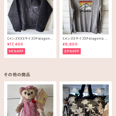
《メンズXXSサイズ》Patagonia
《メンズSサイズ》Patagonia ロ
レトロX
ングスリーブT-shirt
¥17,400
¥8,800
50%OFF
20%OFF
その他の商品