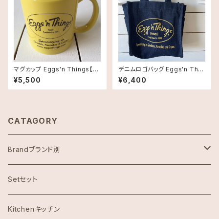
マグカップ Eggs'n Things【エ
デニムロゴバッグ Eggs'n Thin
ッグスンシングス】 ハワイ 限定
gs【エッグスンシングス】 ハワイ
¥5,500
¥6,400
品
限定品
CATAGORY
Brandブランド別
ハワイ限定スヌーピー
Setセット
Abercrombie & Fitch アバクロンビー
Kitchenキッチン