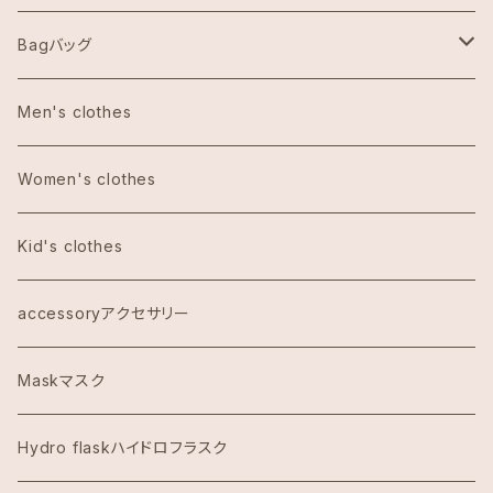
Aulani Disneyアウラニディズニー
Bagバッグ
Anthoropologieアンソロポロジー
tote bag トートバッグ
Men's clothes
Bath&Body Worksバス＆ボディワークス
エコバッグ
Women's clothes
Calvin Klein カルバンクライン
Kid's clothes
COACHコーチ
accessoryアクセサリー
Dawn to Earth ダウントゥーアース
Maskマスク
Dean & DeLuca ディーンアンドデルーカ
Hydro flaskハイドロフラスク