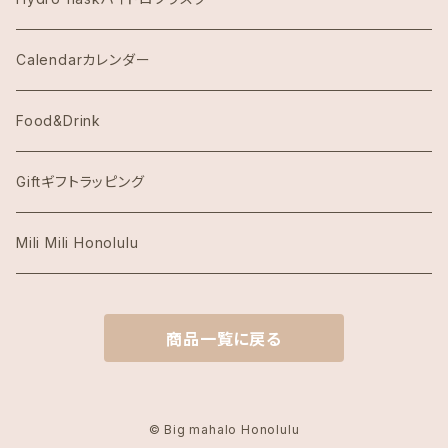
Eggs's Things エッグスンシングス
Calendarカレンダー
Hawaii Hotel Item
Food&Drink
Honolulu Coffeeホノルルコーヒー
Giftギフトラッピング
Island Slipperアイランドスリッパ
Mili Mili Honolulu
island soleアイランドソール
商品一覧に戻る
KAI COFFEE カイコーヒー
Kate Spade ケイトスペード
© Big mahalo Honolulu