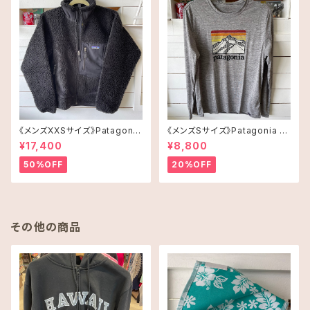
《メンズXXSサイズ》Patagonia
《メンズSサイズ》Patagonia ロ
レトロX
ングスリーブT-shirt
¥17,400
¥8,800
50%OFF
20%OFF
その他の商品