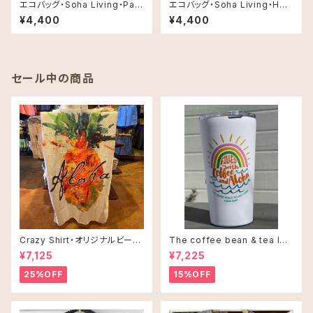
エコバッグ・Soha Living・Pal
エコバッグ・Soha Living・Heli
m Tree with Stripes
conia
¥4,400
¥4,400
セール中の商品
Crazy Shirt・オリジナルビーチ
The coffee bean & tea lea
タオル
f タンブラー 16oz(473ml)・C
¥7,125
¥7,225
offee and Alohaオレンジ
25%OFF
15%OFF