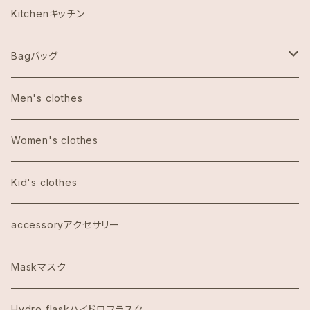
Abercrombie & Fitch アバクロンビー
Kitchenキッチン
Aulani Disneyアウラニディズニー
Bagバッグ
Anthoropologieアンソロポロジー
tote bag トートバッグ
Men's clothes
Bath&Body Worksバス＆ボディワークス
エコバッグ
Women's clothes
Calvin Klein カルバンクライン
Kid's clothes
COACHコーチ
accessoryアクセサリー
Dawn to Earth ダウントゥーアース
Maskマスク
Dean & DeLuca ディーンアンドデルーカ
Hydro flaskハイドロフラスク