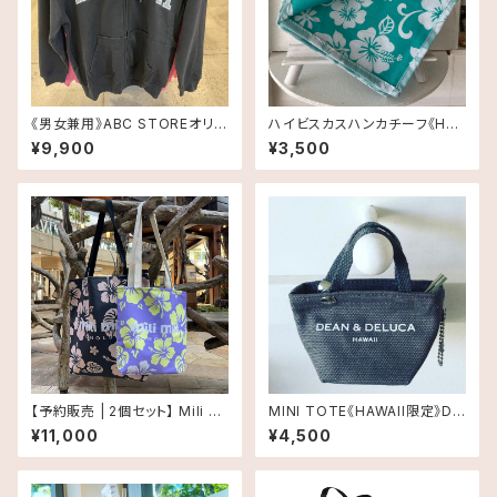
《男女兼用》ABC STOREオリジ
ハイビスカスハンカチーフ《HA
ナル・パーカー・ブラック
WAII限定》DEAN＆DELUCA H
¥9,900
¥3,500
AWAII ディーン＆デルーカ1枚
【予約販売 | 2個セット】 Mili Mi
MINI TOTE《HAWAII限定》DE
li Day Tote（ミリミリ デイトー
AN＆DELUCA HAWAII ディー
¥11,000
¥4,500
ト）｜お得な2個セット
ン＆デルーカ mini トート