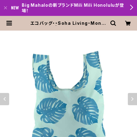
Big Mahaloの新ブランドMili Mili Honoluluが登
場！
エコバッグ・・Soha Living・Monst
era ブルー | Big mahalo Honolu
lu