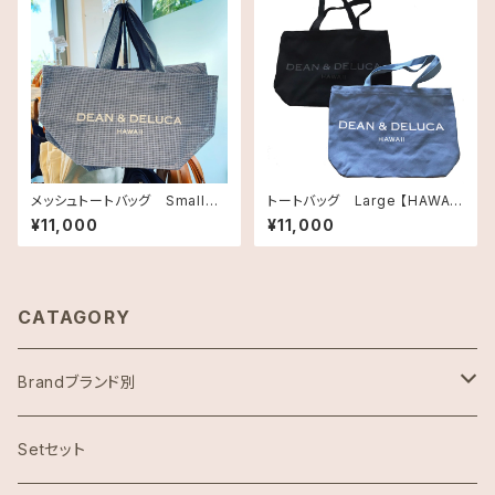
メッシュトートバッグ Smallサ
トートバッグ Large 【HAWAII
イズ《HAWAII限定》DEAN＆DE
直輸入】《ハワイ限定》DEAN&D
¥11,000
¥11,000
LUCA ディーン＆デルーカ ハワ
ELUCA ディーンアンドデルーカ
イ 送料無料
ROYAL HAWAIIAN LIMITED
CANVAS TOTE ロイヤルハワ
イアン限定 キャンバストート ト
ートバック・キャンバス地 LARG
CATAGORY
E送料無料
Brandブランド別
ハワイ限定スヌーピー
Setセット