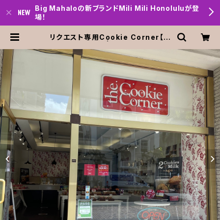
Big Mahaloの新ブランドMili Mili Honoluluが登
場！
リクエスト専用Cookie Corner【ク
ッキーコーナー】 | Big mahalo Ho
nolulu