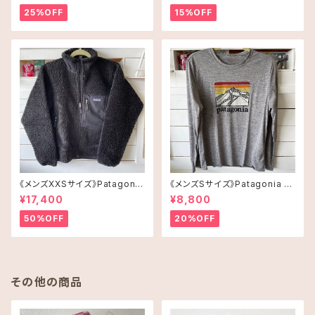
25%OFF
15%OFF
《メンズXXSサイズ》Patagonia
《メンズSサイズ》Patagonia ロ
レトロX
ングスリーブT-shirt
¥17,400
¥8,800
50%OFF
20%OFF
その他の商品