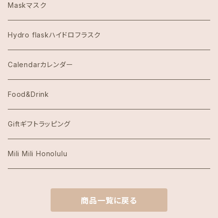
Dawn to Earth ダウントゥーアース
Maskマスク
Dean & DeLuca ディーンアンドデルーカ
Hydro flaskハイドロフラスク
Eggs's Things エッグスンシングス
Calendarカレンダー
Hawaii Hotel Item
Food&Drink
Honolulu Coffeeホノルルコーヒー
Giftギフトラッピング
Island Slipperアイランドスリッパ
Mili Mili Honolulu
island soleアイランドソール
商品一覧に戻る
KAI COFFEE カイコーヒー