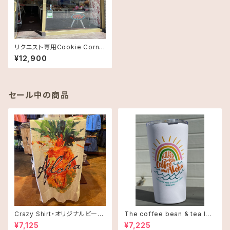
リクエスト専用Cookie Corne
r【クッキーコーナー】
¥12,900
セール中の商品
Crazy Shirt・オリジナルビーチ
The coffee bean & tea lea
タオル
f タンブラー 16oz(473ml)・C
¥7,125
¥7,225
offee and Alohaオレンジ