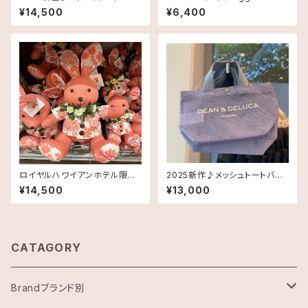
グ Smallサイズ《HAWAII限
gs【エッグスンシングス】 ハワイ
¥14,500
¥6,400
定》DEAN＆DELUCA ディーン
限定品
＆デルーカ ハワイ 送料無料
ロイヤルハワイアンホテル限定
2025新作♪メッシュトートバッ
アロハプリント・うさぎ大サイズ1
グ XSサイズ ストラップ付き
¥14,500
¥13,000
体
《HAWAII限定》DEAN＆DELUC
A ディーン＆デルーカ ハワイ 送
料無料
CATAGORY
Brandブランド別