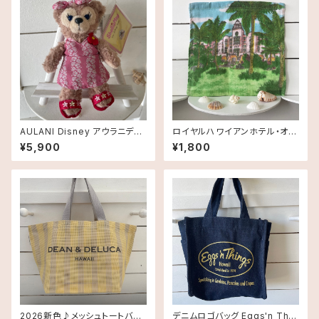
AULANI Disney アウラニディ
ロイヤルハワイアンホテル・オリ
ズニー限定・ぬいぐるみキーチェ
ジナルハンドタオル（パームツリ
¥5,900
¥1,800
ーン・シェリーメイ・Pink
ー柄） TRH Inspired
2026新色♪メッシュトートバッ
デニムロゴバッグ Eggs'n Thin