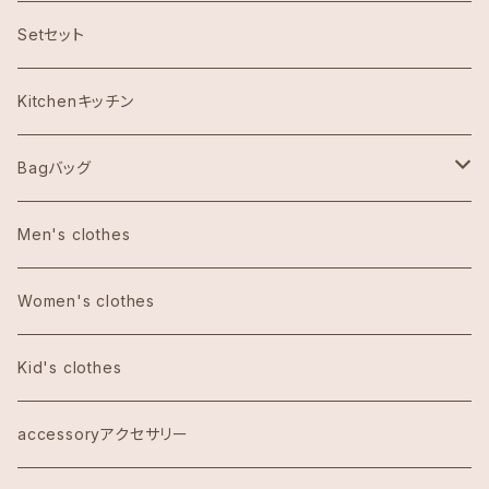
ハワイ限定スヌーピー
Setセット
Abercrombie & Fitch アバクロンビー
Kitchenキッチン
Aulani Disneyアウラニディズニー
Bagバッグ
Anthoropologieアンソロポロジー
tote bag トートバッグ
Men's clothes
Bath&Body Worksバス＆ボディワークス
エコバッグ
Women's clothes
Calvin Klein カルバンクライン
Kid's clothes
COACHコーチ
accessoryアクセサリー