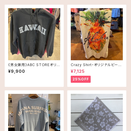
《男女兼用》ABC STOREオリジ
Crazy Shirt・オリジナルビーチ
ナル・パーカー・ブラック
タオル
¥9,900
¥7,125
25%OFF