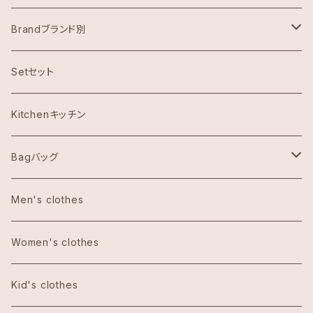
Brandブランド別
ハワイ限定スヌーピー
Setセット
Abercrombie & Fitch アバクロンビー
Kitchenキッチン
Aulani Disneyアウラニディズニー
Bagバッグ
Anthoropologieアンソロポロジー
tote bag トートバッグ
Men's clothes
Bath&Body Worksバス＆ボディワークス
エコバッグ
Women's clothes
Calvin Klein カルバンクライン
Kid's clothes