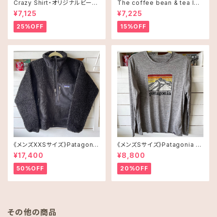
Crazy Shirt・オリジナルビーチ
The coffee bean & tea lea
タオル
f タンブラー 16oz(473ml)・C
¥7,125
¥7,225
offee and Alohaオレンジ
25%OFF
15%OFF
《メンズXXSサイズ》Patagonia
《メンズSサイズ》Patagonia ロ
レトロX
ングスリーブT-shirt
¥17,400
¥8,800
50%OFF
20%OFF
その他の商品