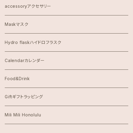
COACHコーチ
accessoryアクセサリー
Dawn to Earth ダウントゥーアース
Maskマスク
Dean & DeLuca ディーンアンドデルーカ
Hydro flaskハイドロフラスク
Eggs's Things エッグスンシングス
Calendarカレンダー
Hawaii Hotel Item
Food&Drink
Honolulu Coffeeホノルルコーヒー
Giftギフトラッピング
Island Slipperアイランドスリッパ
Mili Mili Honolulu
island soleアイランドソール