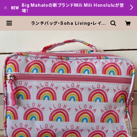
Big Mahaloの新ブランドMili Mili Honoluluが登
場！
ランチバッグ・Soha Living•レイン
ボー | Big mahalo Honolulu