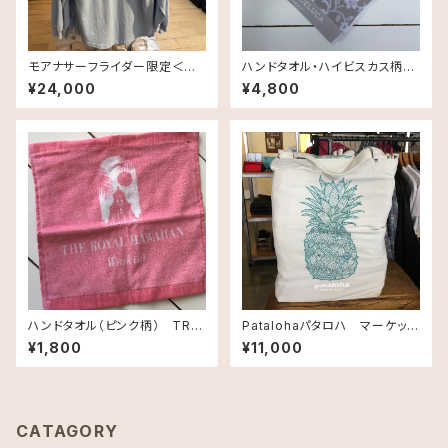
モアナサーフライダー限定＜男
ハンドタオル・ハイビスカス柄《H
女兼用＞ロンT
AWAII限定》DEAN＆DELUCA
¥24,000
¥4,800
HAWAII ディーン＆デルーカ1枚
ハンドタオル（ピンク柄） TRH
Patalohaパタロハ マーケット
Inspired ロイヤルハワイアン
トートバッグ Tote Bag・パイ
¥1,800
¥11,000
ホテルオリジナル
ナップル
CATAGORY