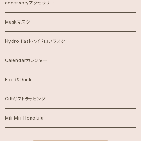
COACHコーチ
accessoryアクセサリー
Dawn to Earth ダウントゥーアース
Maskマスク
Dean & DeLuca ディーンアンドデルーカ
Hydro flaskハイドロフラスク
Eggs's Things エッグスンシングス
Calendarカレンダー
Hawaii Hotel Item
Food&Drink
Honolulu Coffeeホノルルコーヒー
Giftギフトラッピング
Island Slipperアイランドスリッパ
Mili Mili Honolulu
island soleアイランドソール