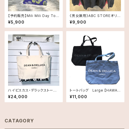
【予約販売】Mili Mili Day Tot
《男女兼用》ABC STOREオリジ
e（ミリミリ デイトート）｜Sサイ
ナル・パーカー・ブラック
¥5,900
¥9,900
ズ
ハイビスカス・デラックストート
トートバッグ Large 【HAWAII
バッグ《HAWAII限定》DEAN＆D
直輸入】《ハワイ限定》DEAN&D
¥24,000
¥11,000
ELUCA ディーン＆デルーカ ハ
ELUCA ディーンアンドデルーカ
ワイ限定品 送料無料
ROYAL HAWAIIAN LIMITED
CANVAS TOTE ロイヤルハワ
イアン限定 キャンバストート ト
ートバック・キャンバス地 LARG
CATAGORY
E送料無料