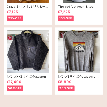
Crazy Shirt・オリジナルビーチ
The coffee bean & tea lea
タオル
f タンブラー 16oz(473ml)・C
¥7,125
¥7,225
offee and Alohaオレンジ
25%OFF
15%OFF
《メンズXXSサイズ》Patagonia
《メンズSサイズ》Patagonia ロ
レトロX
ングスリーブT-shirt
¥17,400
¥8,800
50%OFF
20%OFF