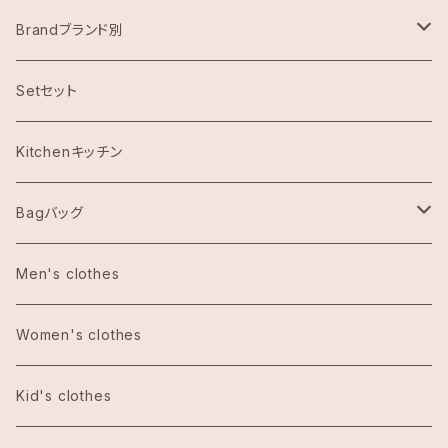
Brandブランド別
ハワイ限定スヌーピー
Setセット
Abercrombie & Fitch アバクロンビー
Kitchenキッチン
Aulani Disneyアウラニディズニー
Bagバッグ
Anthoropologieアンソロポロジー
tote bag トートバッグ
Men's clothes
Bath&Body Worksバス＆ボディワークス
エコバッグ
Women's clothes
Calvin Klein カルバンクライン
Kid's clothes