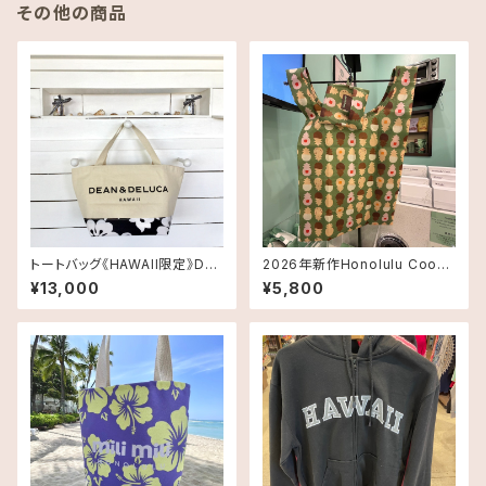
その他の商品
トートバッグ《HAWAII限定》DEA
2026年新作Honolulu Cooki
N＆DELUCA ディーン＆デルー
eエコバッグSmallサイズ
¥13,000
¥5,800
カ ハイビスカストートバッグ ス
モールサイズ ハワイ限定品 送
料無料