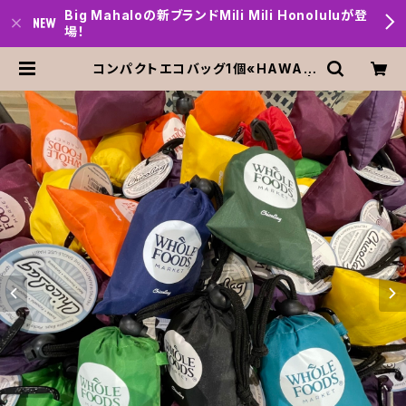
Big Mahaloの新ブランドMili Mili Honoluluが登
場！
コンパクトエコバッグ1個«HAWAII
直輸入»Whole Foods Market |
Big mahalo Honolulu